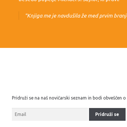
"Knjiga me je navdušila že med prvim branj
gradivo za vse člane uprave in direktorje m
bitcoinu in razmišljali o logični poti naprej.
Pridruži se na naš novičarski seznam in bodi obveščen o n
Vijay Boyapati