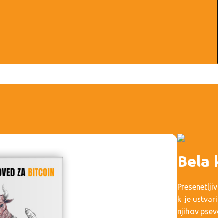
Bela 
Presenetljiv
ki je ustvar
njihov pse