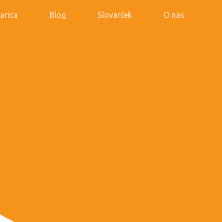
arica
Blog
Slovarček
O nas