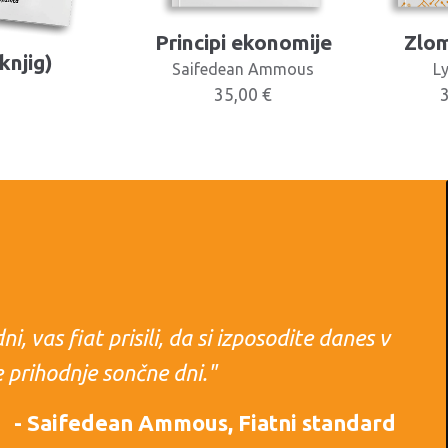
Principi ekonomije
Zlom
knjig)
Saifedean Ammous
L
35,00
€
 vas fiat prisili, da si izposodite danes v
 prihodnje sončne dni."
- Saifedean Ammous, Fiatni standard