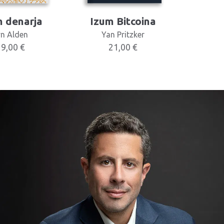
 denarja
Izum Bitcoina
yn Alden
Yan Pritzker
39,00
€
21,00
€