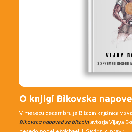
O knjigi Bikovska napove
V mesecu decembru je Bitcoin knjižnica v svo
Bikovska napoved za bitcoin
avtorja Vijaya B
besedo popelje Michael J. Saylor, ki pravi: