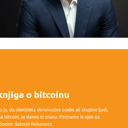
knjiga o bitcoinu
o je, da identiteta skrivnostne osebe ali skupine ljudi,
ila bitcoin, še danes ni znana. Poznamo le njen oz.
vdonim:
Satoshi Nakamoto
.