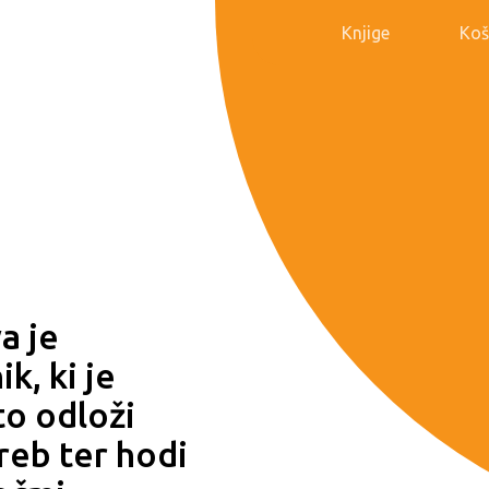
Knjige
Koš
a je
, ki je
to odloži
reb ter hodi