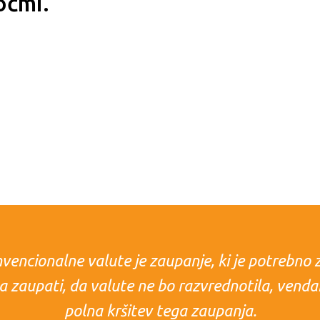
očmi.
encionalne valute je zaupanje, ki je potrebno 
ba zaupati, da valute ne bo razvrednotila, venda
polna kršitev tega zaupanja.