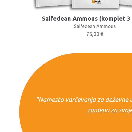
Saifedean Ammous (komplet 3 
Saifedean Ammous
75,00
€
"Namesto varčevanja za deževne dni,
zameno za svoje