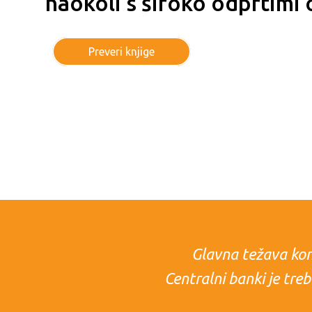
naokoli s široko odprtimi 
Preveri knjige
Glavna težava konv
Centralni banki je tre